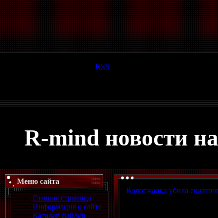
Четверг, 06.08.2026, 14:55
Приветствую Вас
Гость
|
RSS
R-mind новости н
Меню сайта
Вологжанка убила сожителя
Главная страница
Вологжанка убила пожилого
Информация о сайте
рождения, сообщает ИА Се
Каталог файлов