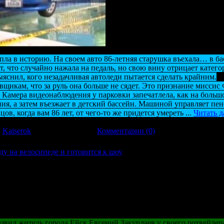
пла в историю. На своем авто 86-летняя старушка въехала… в ба
 что случайно нажала на педаль, но свою вину отрицает катег
снил, кого незадачливая автоледи пытается сделать крайним.
щикам, что за руль она больше не сядет. Это признание миссис 
е. Камера видеонаблюдения у парковки запечатлела, как на больш
ния, а затем въезжает в детский бассейн. Машиной управляет пе
ов, когда вам 86 лет, от чего-то же придется умереть
...
Читать д
:
Kaiserok
| Дата:
17.11.2011
|
Комментарии (0)
ду на велосипеде и готовится к шоу
вил житель города Ейск Евгений Закурдаев у своего ротвейлер