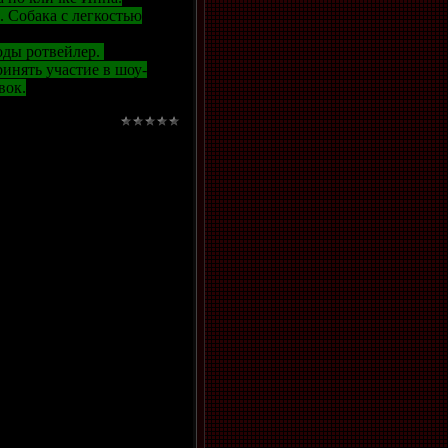
. Собака с легкостью
оды ротвейлер.
инять участие в шоу-
вок.