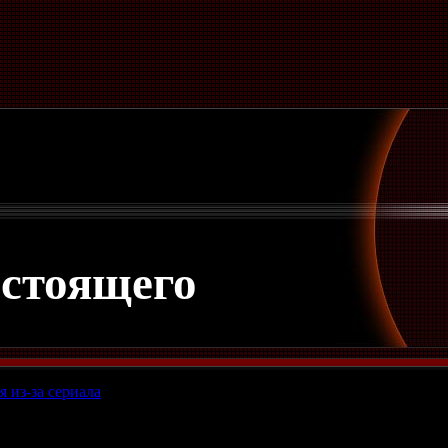
астоящего
 из-за сериала
 сожителя из-за сериала. В день убийства мужчина отпразднова
верИнформ со ссылкой на СУ СК России по Вологодской област