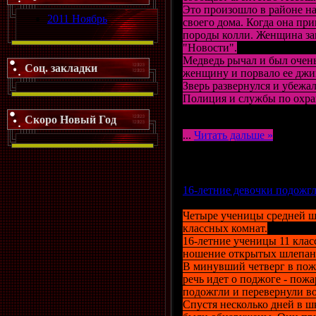
Это произошло в районе н
2011 Ноябрь
своего дома. Когда она пр
породы колли. Женщина зак
"Новости".
Медведь рычал и был очень
Соц. закладки
женщину и порвало ее джин
Зверь развернулся и убежа
Полиция и службы по охра
Скоро Новый Год
http://www.glunews.ru/news/
...
Читать дальше »
Просмотров: 1057 | Добави
16-летние девочки подожгл
Четыре ученицы средней ш
классных комнат.
16-летние ученицы 11 клас
ношение открытых шлепанце
В минувший четверг в пожа
речь идет о поджоге - пож
подожгли и перевернули в
Спустя несколько дней в ш