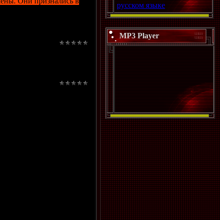
ены. Они признались в
русском языке
MP3 Player