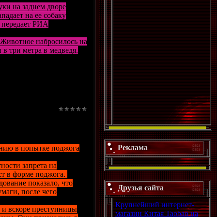
ки на заднем дворе
падает на ее собаку
, передает РИА
. Животное набросилось на
в три метра в медведя.
Реклама
ению в попытке поджога
ности запрета на
ст в форме поджога.
дование показало, что
Друзья сайта
маги, после чего
Крупнейший интернет-
, и вскоре преступницы
магазин Китая Taobao на