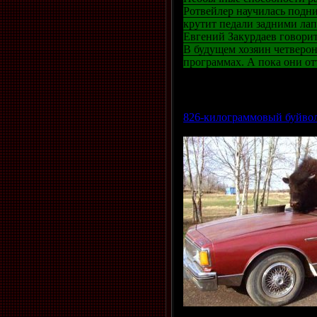
Ротвейлер научилась подни
крутит педали задними лап
Евгений Закурдаев говори
В будущем хозяин четверон
программах. А пока они от
Просмотров: 919 | Добавил
826-килограммовый буйвол 