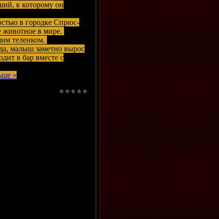
ший, к которому он
остью в городке Спрюс-
е животное в мире.
шим теленком.
ода, малыш заметно вырос
одит в бар вместе с
ьше »