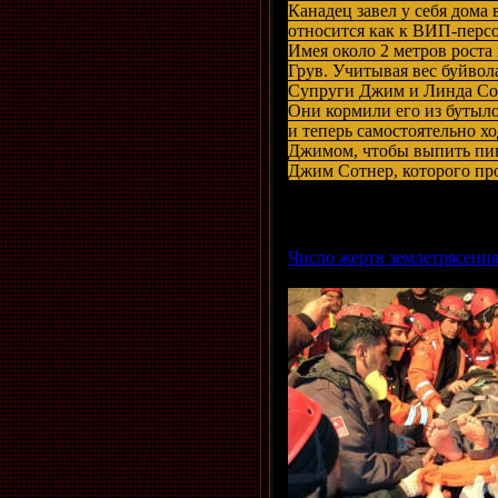
Канадец завел у себя дома
относится как к ВИП-персо
Имея около 2 метров роста
Грув. Учитывая вес буйвол
Супруги Джим и Линда Сот
Они кормили его из бутылоч
и теперь самостоятельно хо
Джимом, чтобы выпить пи
Джим Сотнер, которого про
Просмотров: 1035 | Добави
Число жертв землетрясения