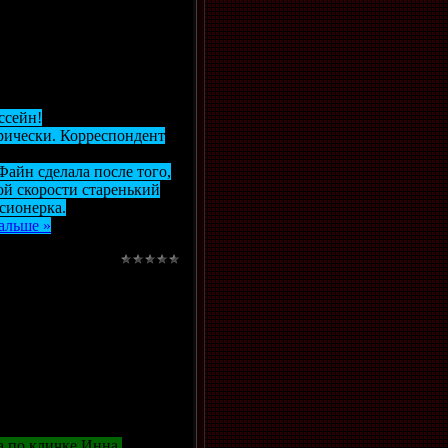
ссейн!
орически. Корреспондент
Файн сделала после того,
ой скорости старенький
нсионерка.
альше »
а по кличке Инна.