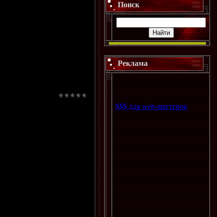
Поиск
 ее любимый сериал. "По
ре со своим сожителем 60-
 Наталья Летенкова. -
сь из-за того, что
ившись, нанесла ему
Реклама
 часов, женщина
ощь", ни милицию, так
$$$ для web-мастеров
 пожилая женщина решила
туденты целую ночь
другие предметы. А все
 приходила в себя.
 то сделают. Не сделают
ул. Галина попала в