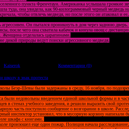
аселенного пункта Френчтаун. Американка услышала громкие зву
ишла туда, она увидела, как 90-килограммовый черный медведь на
ричала, чтобы отвлечь медведя, но после этого он атаковал и ее
 агрессивен. Он пытался проникнуть в дом через заднюю дверь
сы, после чего она схватила кабачок и кинула овощ с дистанции 
л. Женщина отделалась царапинами.
не дикой природы ведут поиски агрессивного медведя.
Society/3140.html
л:
Kaiserok
| Дата:
21.11.2011
|
Комментарии (0)
и школу в знак протеста
колы Беэр-Шевы были задержаны в среду, 16 ноября, по подозр
са были недовольны введением единой школьной формы и в част
в в стенах учебного заведения, и решили выразить свой проте
рную часть поступило сообщение о возгорании в школе. Рассле
арный инспектор установил, что в мусорную корзину напихали бу
озле шкафа с книгами.
коле произошел еще один пожар. Полиция начала расследование