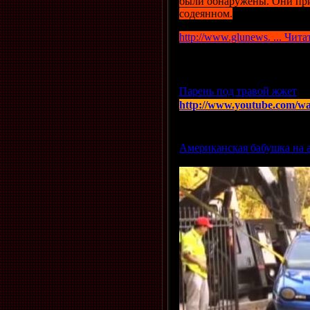
были обнаружены. Они при
содеянном.
http://www.glunews.
...
Чита
Просмотров: 924 | Добавил
Парень под травой жжет
http://www.youtube.com
Просмотров: 845 | Добавил
Американская бабушка на а