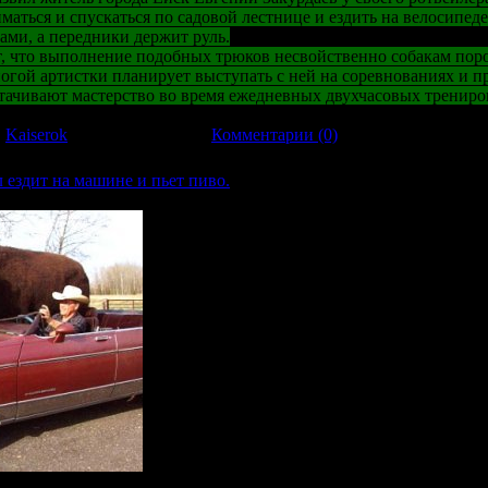
маться и спускаться по садовой лестнице и ездить на велосипеде
ами, а передники держит руль.
т, что выполнение подобных трюков несвойственно собакам пор
огой артистки планирует выступать с ней на соревнованиях и пр
тачивают мастерство во время ежедневных двухчасовых трениро
:
Kaiserok
| Дата:
17.11.2011
|
Комментарии (0)
ездит на машине и пьет пиво.