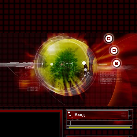
Вход
л свой 61-ый день
и.