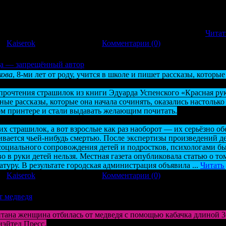
туплении узнали правоохранительные органы.
 Следственного комитета по Ульяновской обалсти: «Мало того, ч
тельству — оно еще и сверхциничное, сверхжестокое. С
...
Читат
л:
Kaiserok
| Дата:
29.11.2011
|
Комментарии (0)
ца — запрещённый автор
кова
, 8-ми лет от роду, учится в школе и пишет рассказы, котор
прочтения страшилок из книги Эдуарда Успенского «Красная рук
ные рассказы, которые она начала сочинять, оказались настолько
ом принтере и стали выдавать желающим почитать.
их страшилок, а вот взрослые как раз наоборот — их серьёзно о
чивается чьей-нибудь смертью. После экспертизы произведений д
социального сопровождения детей и подростков, психологами б
иво в руки детей нельзя. Местная газета опубликовала статью о то
туру. В результате городская администрация объявила
...
Читать
л:
Kaiserok
| Дата:
21.11.2011
|
Комментарии (0)
т медведя
тана женщина отбилась от медведя с помощью кабачка длиной 3
иэйтед Пресс.