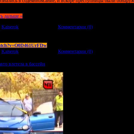
знались в содеянном.ание, и вскоре преступницы были обнаруж
ть дальше »
:
Kaiserok
| Дата:
21.11.2011
|
Комментарии (0)
/watch?v=Q0D461UrFDw
:
Kaiserok
| Дата:
19.11.2011
|
Комментарии (0)
вто влетела в бассейн