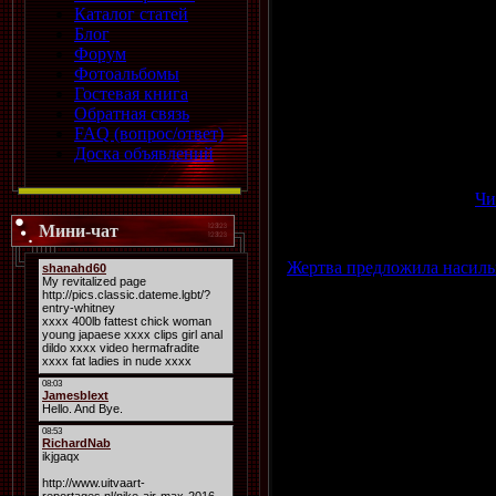
Каталог статей
62-летняя жительница Грязо
Блог
версии следствия, в ночь н
Форум
ти лет, - рассказала стар
Фотоальбомы
Накануне они отмечали его
Гостевая книга
мужчина раскритиковал ее 
Обратная связь
ножевое ранение в грудь".
FAQ (вопрос/ответ)
Доска объявлений
После того, как женщина за
проснулась и обнаружила е
как, по ее словам, она
...
Чи
Просмотров: 15442 | Добав
Мини-чат
Жертва предложила насиль
Пытаясь наладить свою жи
предложить одному из прес
Пожилая женщина Галина Г
издевались над несчастной
происходящее снимали на к
Галина Гришина: «Я думала
— так сама себя лишу жизн
На утро женщине удалось 