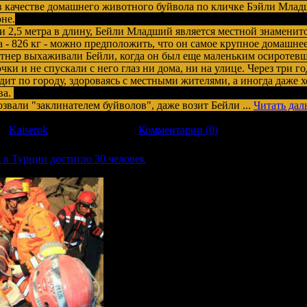
 в качестве домашнего животного буйвола по кличке Бэйли Млад
не.
 и 2,5 метра в длину, Бейли Младший является местной знаменит
а - 826 кг - можно предположить, что он самое крупное домашне
нер выхаживали Бейли, когда он был еще маленьким осиротев
ки и не спускали с него глаз ни дома, ни на улице. Через три г
дит по городу, здороваясь с местными жителями, а иногда даже х
ва.
звали "заклинателем буйволов", даже возит Бейли
...
Читать дал
л:
Kaiserok
| Дата:
15.11.2011
|
Комментарии (0)
 в Турции достигло 30 человек