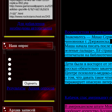
больницу, и вскоре о прес
Сергей Глухов, управление
тяжкое по нашему законода
Просмотров: 1614 | Добави
Для добавления
необходима авторизация
Восьмилетняя писательни
Знакомьтесь —
Маша Серя
чиновники г. Дзержинска.
Наш опрос
Маша начала писать после 
зеленые пальцы». Её страш
Оцените мой сайт
отпечатали на библиотечн
Отлично
Хорошо
Дети были в восторге от эт
рассказ обязательно закан
Неплохо
Центре психолого-медико-
Плохо
о том, что давать такое чт
Ужасно
тиражирует опасную литера
Просмотров: 2024 | Добави
Результаты
|
Архив опросов
Всего ответов:
7
Кабачок спас американку о
В американском штате Мон
Архив записей
сообщает агентство Ассош