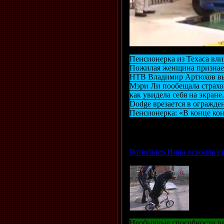
Пенсионерка из Техаса вли
Пожилая женщина признает,
НТВ Владимир Артюхов выя
Мэри Ли пообещала страхов
как увидела себя на экран
Dodge врезается в огражде
Пенсионерка: «В конце конц
Просмотров: 765 | Добавил
Ротвейлер Инна освоила ез
Необычные способности раз