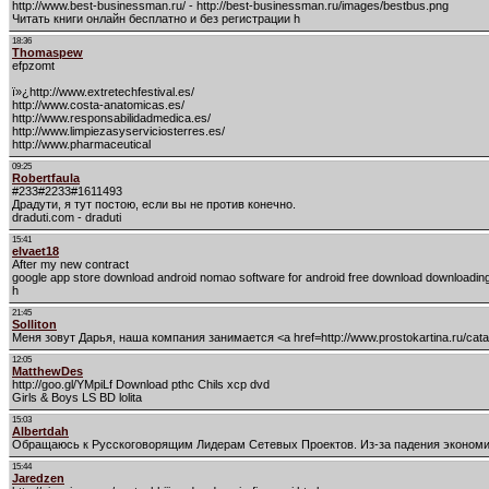
http://www.best-businessman.ru/ - http://best-businessman.ru/images/bestbus.png
Читать книги онлайн бесплатно и без регистрации h
18:36
Thomaspew
efpzomt
ï»¿http://www.extretechfestival.es/
http://www.costa-anatomicas.es/
http://www.responsabilidadmedica.es/
http://www.limpiezasyserviciosterres.es/
http://www.pharmaceutical
09:25
Robertfaula
#233#2233#1611493
Драдути, я тут постою, если вы не против конечно.
draduti.com - draduti
15:41
elvaet18
After my new contract
google app store download android nomao software for android free download downloadin
h
21:45
Solliton
Меня зовут Дарья, наша компания занимается <a href=http://www.prostokartina.ru/ca
12:05
MatthewDes
http://goo.gl/YMpiLf Download pthc Chils xcp dvd
Girls & Boys LS BD lolita
15:03
Albertdah
Обращаюсь к Русскоговорящим Лидерам Сетевых Проектов. Из-за падения экономики 
15:44
Jaredzen