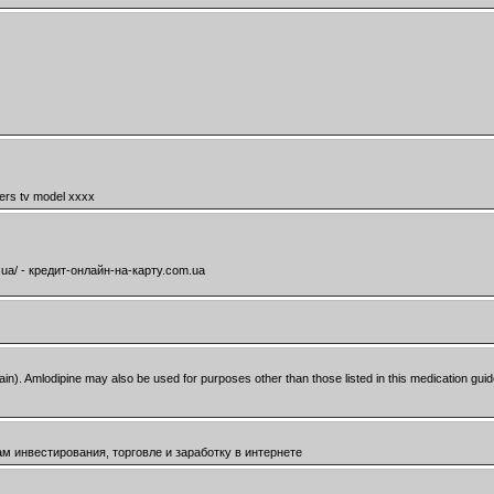
lers tv model xxxx
ua/ - кредит-онлайн-на-карту.com.ua
ain). Amlodipine may also be used for purposes other than those listed in this medication gui
бам инвестирования, торговле и заработку в интернете