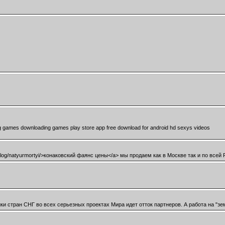
g games downloading games play store app free download for android hd sexys videos
talog/natyurmortyi/>конаковский фаянс цены</a> мы продаем как в Москве так и по всей
стран СНГ во всех серьезных проектах Мира идет отток партнеров. А работа на "зем