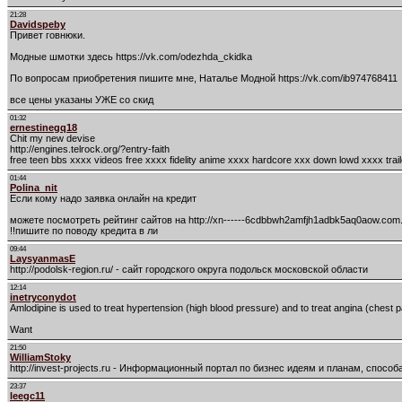
21:28
Davidspeby
Привет говнюки.
Модные шмотки здесь https://vk.com/odezhda_ckidka
По вопросам приобретения пишите мне, Наталье Модной https://vk.com/ib974768411
все цены указаны УЖЕ со скид
01:32
ernestinegq18
Chit my new devise
http://engines.telrock.org/?entry-faith
free teen bbs xxxx videos free xxxx fidelity anime xxxx hardcore xxx down lowd xxxx trai
01:44
Polina_nit
Если кому надо заявка онлайн на кредит
можете посмотреть рейтинг сайтов на http://xn------6cdbbwh2amfjh1adbk5aq0aow.com.
!!пишите по поводу кредита в ли
09:44
LaysyanmasE
http://podolsk-region.ru/ - сайт городского округа подольск московской области
12:14
inetryconydot
Amlodipine is used to treat hypertension (high blood pressure) and to treat angina (chest p
Want
21:50
WilliamStoky
http://invest-projects.ru - Информационный портал по бизнес идеям и планам, спосо
23:37
leegc11