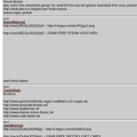
Novel devise
play store free download games for android free puzzle games download free sexy pictue
http://androidxxxx.blognet.pw/?mail.reanna
baixar jogos gratuit
01:25
Davedfdescal
http://ow.ly/BGQu301QSpO - http://i.imgur.com/kxPQgyU.png
http://ow.ly/BGQu301QSpO - GRAB FREE STEAM VOUCHER!
and transcription
04:39
CurtisOpic
fkcdnxa
http://www.gentechnikfreie-region-weilheim-sch ongau.de
http://www.prosydprostata.se/
http://www.spdtwente.nl/
http://www.messe-immo-finanz.de
http://www.cafe-tanke.de
06:13
Jamiklunsut
http://ow.ly/DuNw302HAg1 - http://i.imgur.com/sDyfdLB.png
http://ow.ly/DuNw302HAg1 - GRAB FREE SPOTIFY GIFT CARD!