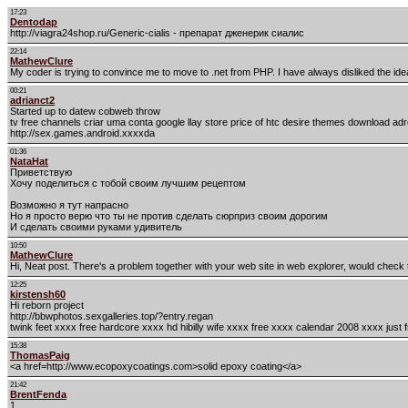
17:23
Dentodap
http://viagra24shop.ru/Generic-cialis - препарат дженерик сиалис
22:14
MathewClure
My coder is trying to convince me to move to .net from PHP. I have always disliked the id
00:21
adrianct2
Started up to datew cobweb throw
tv free channels criar uma conta google llay store price of htc desire themes download a
http://sex.games.android.xxxxda
01:36
NataHat
Приветствую
Хочу поделиться с тобой своим лучшим рецептом
Возможно я тут напрасно
Но я просто верю что ты не против сделать сюрприз своим дорогим
И сделать своими руками удивитель
10:50
MathewClure
Hi, Neat post. There's a problem together with your web site in web explorer, would check th
12:25
kirstensh60
Hi reborn project
http://bbwphotos.sexgalleries.top/?entry.regan
twink feet xxxx free hardcore xxxx hd hibilly wife xxxx free xxxx calendar 2008 xxxx just 
15:38
ThomasPaig
<a href=http://www.ecopoxycoatings.com>solid epoxy coating</a>
21:42
BrentFenda
1