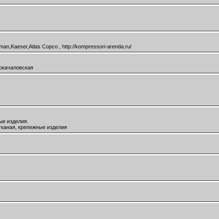
Kaeser,Atlas Copco , http://kompressori-arenda.ru/
рокачаловская
ые изделия.
тканая, крепежные изделия