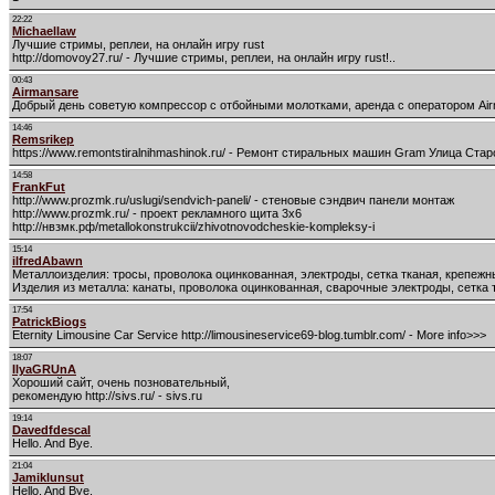
22:22
Michaellaw
Лучшие стримы, реплеи, на онлайн игру rust
http://domovoy27.ru/ - Лучшие стримы, реплеи, на онлайн игру rust!..
00:43
Airmansare
Добрый день советую компрессор с отбойными молотками, аренда с оператором Airman,
14:46
Remsrikep
https://www.remontstiralnihmashinok.ru/ - Ремонт стиральных машин Gram Улица Ста
14:58
FrankFut
http://www.prozmk.ru/uslugi/sendvich-paneli/ - стеновые сэндвич панели монтаж
http://www.prozmk.ru/ - проект рекламного щита 3х6
http://нвзмк.рф/metallokonstrukcii/zhivotnovodcheskie-kompleksy-i
15:14
ilfredAbawn
Металлоизделия: тросы, проволока оцинкованная, электроды, сетка тканая, крепежн
Изделия из металла: канаты, проволока оцинкованная, сварочные электроды, сетка 
17:54
PatrickBiogs
Eternity Limousine Car Service http://limousineservice69-blog.tumblr.com/ - More info>>>
18:07
IlyaGRUnA
Хороший сайт, очень позновательный,
рекомендую http://sivs.ru/ - sivs.ru
19:14
Davedfdescal
Hello. And Bye.
21:04
Jamiklunsut
Hello. And Bye.