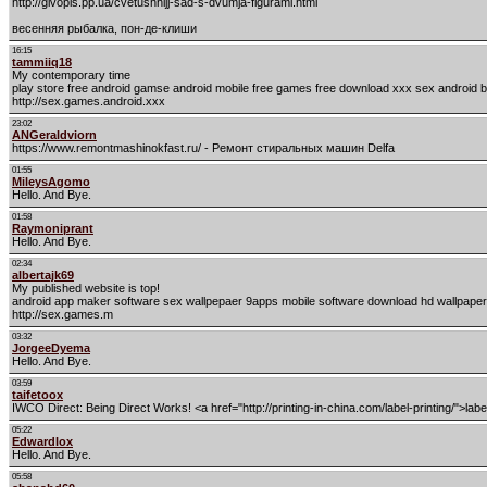
http://givopis.pp.ua/cvetushhijj-sad-s-dvumja-figurami.html
весенняя рыбалка, пон-де-клиши
16:15
tammiiq18
My contemporary time
play store free android gamse android mobile free games free download xxx sex android
http://sex.games.android.xxx
23:02
ANGeraldviorn
https://www.remontmashinokfast.ru/ - Ремонт стиральных машин Delfa
01:55
MileysAgomo
Hello. And Bye.
01:58
Raymoniprant
Hello. And Bye.
02:34
albertajk69
My published website is top!
android app maker software sex wallpepaer 9apps mobile software download hd wallpapers
http://sex.games.m
03:32
JorgeeDyema
Hello. And Bye.
03:59
taifetoox
IWCO Direct: Being Direct Works! <a href="http://printing-in-china.com/label-printing/">label 
05:22
Edwardlox
Hello. And Bye.
05:58