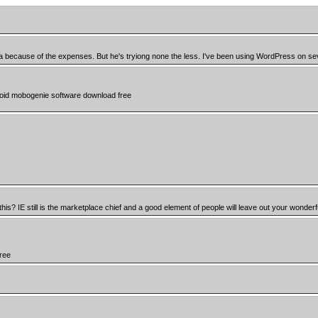
ea because of the expenses. But he's tryiong none the less. I've been using WordPress on se
droid mobogenie software download free
is? IE still is the marketplace chief and a good element of people will leave out your wonderfu
free