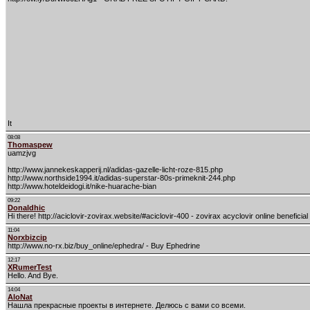
It
08:08
Thomaspew
uamzjvg
http://www.jannekeskapperij.nl/adidas-gazelle-licht-roze-815.php
http://www.northside1994.it/adidas-superstar-80s-primeknit-244.php
http://www.hoteldeidogi.it/nike-huarache-bian
09:22
Donaldhic
Hi there! http://aciclovir-zovirax.website/#aciclovir-400 - zovirax acyclovir online beneficial
11:04
Norxbizcip
http://www.no-rx.biz/buy_online/ephedra/ - Buy Ephedrine
12:17
XRumerTest
Hello. And Bye.
14:04
AloNat
Нашла прекрасные проекты в интернете. Делюсь с вами со всеми.