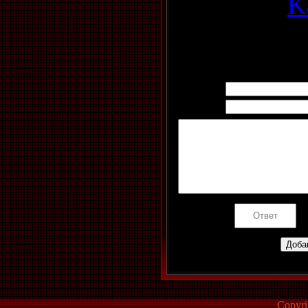
Добавил
:
K
Рейтинг
:
0.
Всего комментариев
:
0
Имя *:
Email *:
Код *:
Copyr