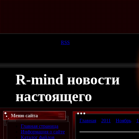
Пятница, 07.08.2026, 00:30
Приветствую Вас
Гость
|
RSS
R-mind новости
настоящего
Меню сайта
Главная
»
2011
»
Ноябрь
»
1
Главная страница
велосипеде и готовится к ш
Информация о сайте
Каталог файлов
Ротвейлер Инна освоила ез