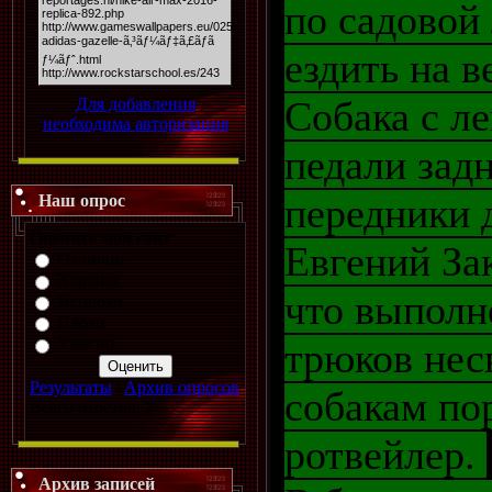
по садовой
ездить на в
Собака с л
Для добавления
необходима авторизация
педали зад
передники 
Наш опрос
Оцените мой сайт
Евгений За
Отлично
Хорошо
что выполн
Неплохо
Плохо
Ужасно
трюков нес
Результаты
|
Архив опросов
собакам по
Всего ответов:
7
ротвейлер.
Архив записей