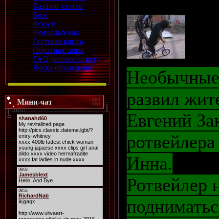
Каталог статей
шоу
Блог
Форум
Фотоальбомы
Гостевая книга
Обратная связь
FAQ (вопрос/ответ)
Доска объявлений
Необычные
развил жит
Мини-чат
Евгений За
ротвейлера
Инна.
Ротвейлер 
подниматьс