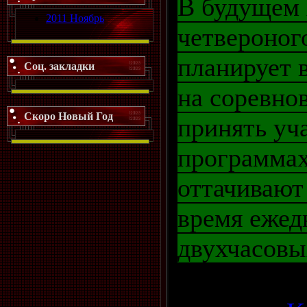
В будущем 
2011 Ноябрь
четвероног
планирует 
Соц. закладки
на соревно
Скоро Новый Год
принять уч
программах
оттачивают
время ежед
двухчасовы
Просмотро