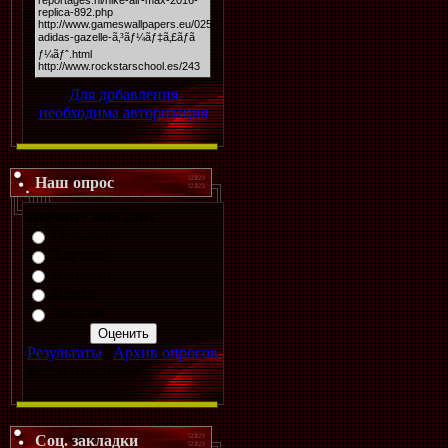
Для добавления
необходима авторизация
Наш опрос
Оцените мой сайт
Отлично
Хорошо
Неплохо
Плохо
Ужасно
Результаты
|
Архив опросов
Всего ответов:
7
Соц. закладки