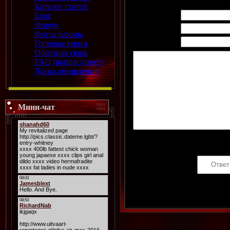
Каталог статей
Имя *:
Блог
Форум
Email *:
Фотоальбомы
WWW:
Гостевая книга
Обратная связь
FAQ (вопрос/ответ)
Доска объявлений
Мини-чат
Код *: