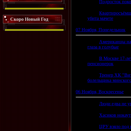
20:49
Подросток пок
17:26
Квартиросъёмш
убита мачете
(0)
Скоро Новый Год
07 Ноября, Понедельник
16:13
Американцы нау
глаза в голубые
(0)
14:24
В Москве 17-ле
пенсионерок
(0)
14:14
Тренер ХК "Вит
болельщика минског
06 Ноября, Воскресенье
16:57
Люди едва не у
16:10
Хасиков нокаут
16:05
ЦРУ взяло под 