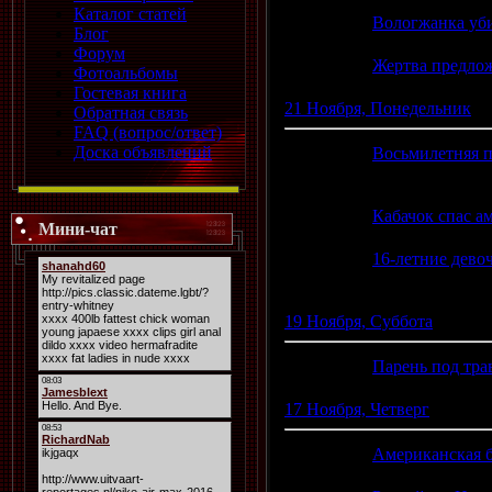
Каталог статей
16:02
Вологжанка уби
Блог
Форум
16:01
Жертва предлож
Фотоальбомы
Гостевая книга
21 Ноября, Понедельник
Обратная связь
FAQ (вопрос/ответ)
Доска объявлений
16:33
Восьмилетняя 
(0)
16:30
Кабачок спас а
Мини-чат
16:28
16-летние дево
(1)
19 Ноября, Суббота
21:18
Парень под тра
17 Ноября, Четверг
17:07
Американская б