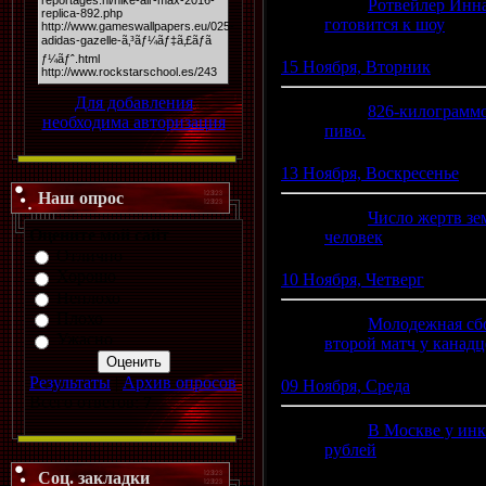
17:05
Ротвейлер Инна
готовится к шоу
(0)
15 Ноября, Вторник
Для добавления
16:24
826-килограммо
необходима авторизация
пиво.
(0)
13 Ноября, Воскресенье
Наш опрос
13:21
Число жертв зе
Оцените мой сайт
человек
(0)
Отлично
Хорошо
10 Ноября, Четверг
Неплохо
Плохо
09:59
Молодежная сбо
Ужасно
второй матч у канадц
Результаты
|
Архив опросов
09 Ноября, Среда
Всего ответов:
7
21:03
В Москве у инк
рублей
(0)
Соц. закладки