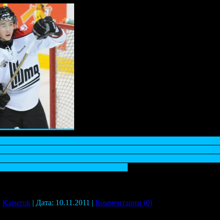
и по хоккею победила во втором матче суперсерии у сборной юн
 время этой встречи завершилось ничьёй (4:4), а в серии булли
 этом сообщает официальный сайт Федерации хоккея России (ФХ
или того же соперника со счетом 2:0.
:
Kaiserok
| Дата:
10.11.2011
|
Комментарии (0)