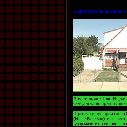
Квартиросъёмшица дома в 
Хозяин дома в Нью-Йорке 
самоубийство при помощи т
Преступление произошло 8
(Hettie Patterson) из свое
удар мачете по голове. По 