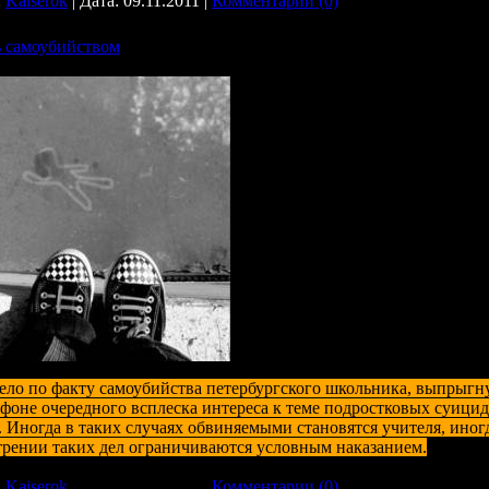
:
Kaiserok
| Дата:
09.11.2011
|
Комментарии (0)
 самоубийством
ело по факту самоубийства петербургского школьника, выпрыгн
 фоне очередного всплеска интереса к теме подростковых суицид
. Иногда в таких случаях обвиняемыми становятся учителя, иногд
трении таких дел ограничиваются условным наказанием.
:
Kaiserok
| Дата:
09.11.2011
|
Комментарии (0)