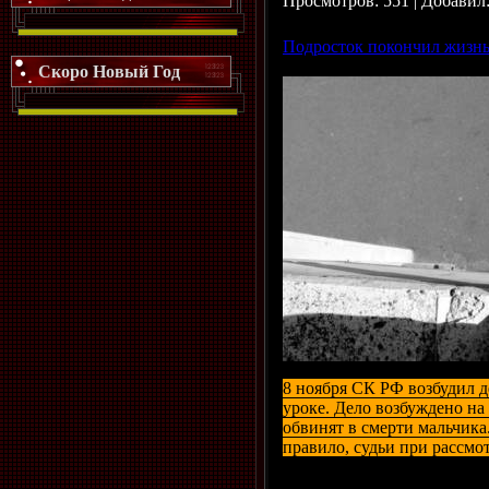
Просмотров: 551 | Добавил
Подросток покончил жизнь
Скоро Новый Год
8 ноября СК РФ возбудил д
уроке. Дело возбуждено на
обвинят в смерти мальчика
правило, судьи при рассмо
Просмотров: 416 | Добавил