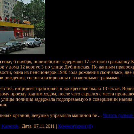
есенье, 6 ноября, полицейские задержали 17-летнюю гражданку 
рок у дома 12 корпус 3 по улице Дубнинская. По данным правоо
сти, одна из пенсионерок 1940 года рождения скончалась, две
ов рождения, госпитализированы с различными травмами.
нтства, инцидент произошел в воскресенье около 13 часов. Води
вому проезду задним ходом, после чего скрылся с места происшес
 улицы полиция задержала подозреваемую в совершении наезда -
ния.
ьных органов, девушка управляла машиной бе
...
Читать дальше
:
Kaiserok
| Дата:
07.11.2011
|
Комментарии (0)