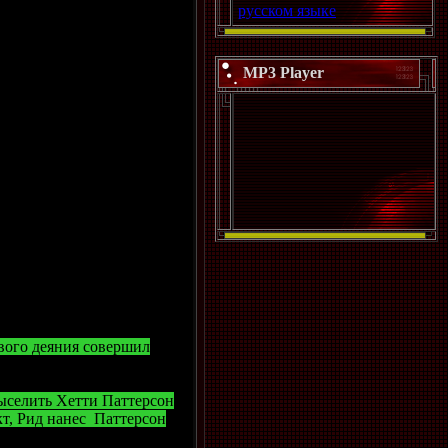
русском языке
MP3 Player
вого деяния совершил
ыселить Хетти Паттерсон
кт, Рид нанес Паттерсон