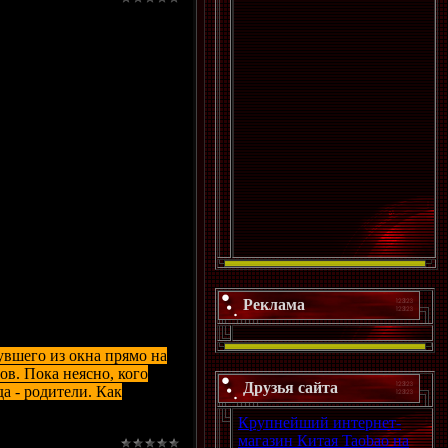
Реклама
увшего из окна прямо на
ов. Пока неясно, кого
Друзья сайта
а - родители. Как
Крупнейший интернет-
магазин Китая Taobao на