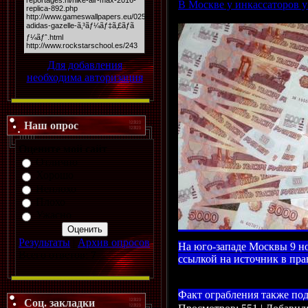
В Москве у инкассаторов 
Для добавления
необходима авторизация
Наш опрос
Оцените мой сайт
Отлично
Хорошо
Неплохо
Плохо
Ужасно
Результаты
|
Архив опросов
На юго-западе Москвы 9 но
Всего ответов:
7
ссылкой на источник в пр
Факт ограбления также по
Соц. закладки