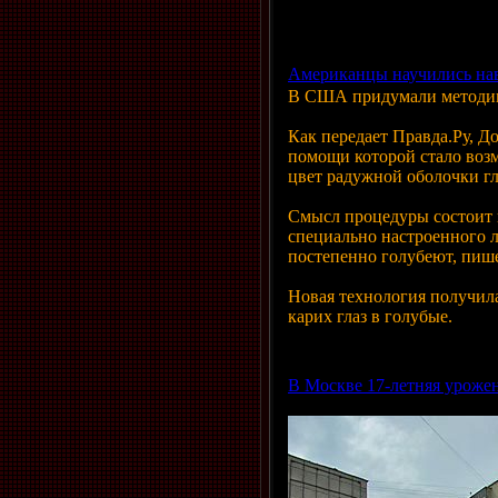
Просмотров: 476 | Добавил
Американцы научились навс
В США придумали методику 
Как передает Правда.Ру, Д
помощи которой стало возм
цвет радужной оболочки гл
Смысл процедуры состоит 
специально настроенного ла
постепенно голубеют, пиш
Новая технология получил
карих глаз в голубые.
Просмотров: 511 | Добавил
В Москве 17-летняя уроже