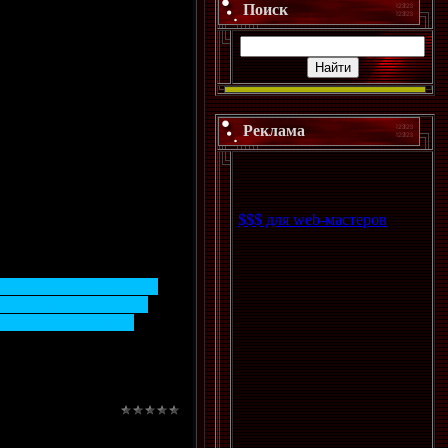
Поиск
Реклама
$$$ для web-мастеров
иорской лиги Квебека.
тов точнее оказались
Р). В первом матче