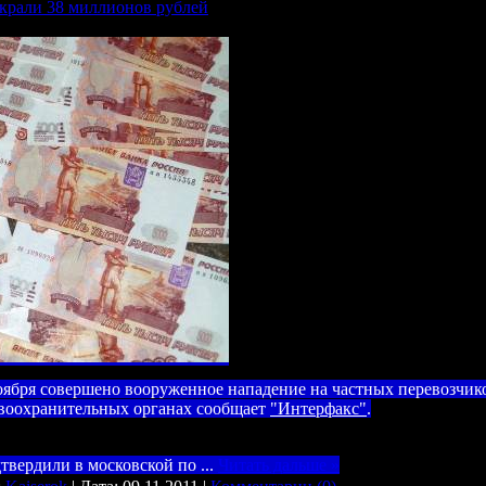
украли 38 миллионов рублей
ября совершено вооруженное нападение на частных перевозчико
авоохранительных органах сообщает
"Интерфакс"
.
дтвердили в московской по
...
Читать дальше »