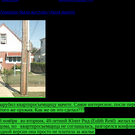
Америке была жестоко убита мачете
зарубил квартиросъемщицу мачете. Самое интересное, после пер
ого же оружия. Как же он это сделал???
 ноября во вторник. 49-летний Юлит Рид (Eulith Reid) желал в
го дома, но квартиросъемщица не соглашалась, разгорелся конфли
одной версии она просто не платила за жилье.