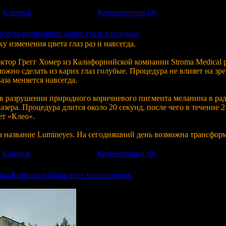
:
Kaiserok
| Дата:
09.11.2011
|
Комментарии (0)
егда превращать карие глаза в голубые
изменения цвета глаз раз и навсегда.
октор Грегг Хомер из Калифорнийской компании Stroma Medical р
ожно сделать из карих глаз голубые. Процедура не влияет на зре
аза меняется навсегда.
в разрушении природного коричневого пигмента меланина в ра
зера. Процедура длится около 20 секунд, после чего в течение 2-
ет «Клео».
а название Lumineyes. На сегодняшний день возможна трансфор
:
Kaiserok
| Дата:
07.11.2011
|
Комментарии (0)
нка Киргизии сбила трех пенсионерок