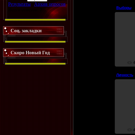
Результаты
|
Архив опросов
Выборы
Всего ответов:
7
Соц. закладки
Взрослые 
Они вер
х
Скоро Новый Год
Личность