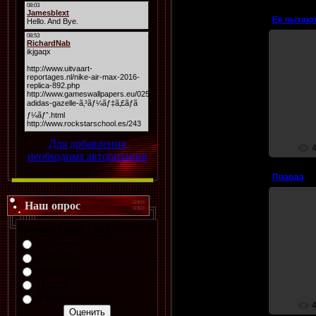
Её пытают
Для добавления
необходима авторизация
Правда
Наш опрос
Оцените мой сайт
Каждый в
Отлично
Хорошо
Неплохо
Плохо
Ужасно